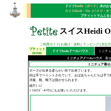
bodo
ドイツ
（ボード）
木のお
スイスHeidi・Ott（ハイジ・
プティットマムふる
スイスHeidi O
ご利用ガイド
|
お届け・送料
|
ラッピング
|
支払方
プティット
ドイツbodoドールハウス
ミニチュア
HOME
ミニチュアドールハウス
着せ
ミニチュア着せ
ポーズが出来る柔らかい布で出来ています。
顔は手でペイントされていて、おばあちゃんたちは手で
洋服、靴、靴下は脱がせられます。
縮尺1:12
1:10のﾄﾞｰﾙﾊｳｽにもお使いいただけます。