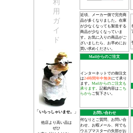
利
用
近頃、メーカー側で完売商
ガ
品が多くなりました。在庫
が少なくなっても製造する
イ
商品が少なくなっていま
す。お気に入りの商品がご
ド
ざいましたら、お早めにお
買い求めください。
Mailからのご注文
インターネットでの御注文
は
24時間年中無休
にて承り
ます。
Mailからのご注文も
承ります。
記載内容は
こち
らから
ご覧下さい。
「
」
いらっしゃいませ。
お問い合わせ
何なりとご質問、お問い合
他店より高い品は
わせ、お暇メール、何でも
ぜひ
ウエブマスターの矢部がお