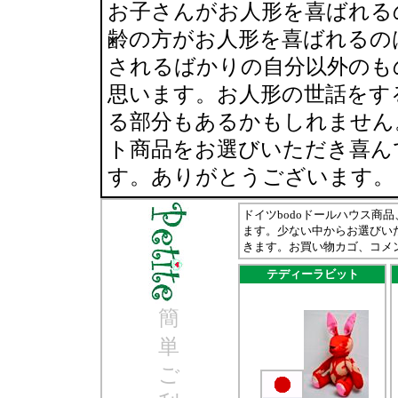
お子さんがお人形を喜ばれる
齢の方がお人形を喜ばれるの
されるばかりの自分以外のも
思います。お人形の世話をす
る部分もあるかもしれません
ト商品をお選びいただき喜ん
す。ありがとうございます。
ドイツbodoドールハウス商品
ます。少ない中からお選びい
きます。お買い物カゴ、コメン
テディーラビット
簡
単
ご